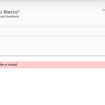
o Bierzo"
undoCiberWorld
ble or invalid.