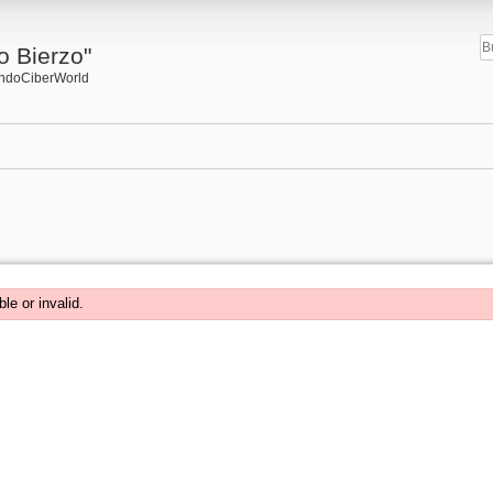
o Bierzo"
undoCiberWorld
ble or invalid.