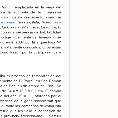
Flavium
emplazada en la vega del
rca la impronta de la progresiva
 dinámica de crecimiento, como se
ca común
,
terra sigillata
,
tégulas
y
,
La Corona
,
Villanueva
,
La Forca
,
El
 con una secuencia de habitabilidad
 colige igualmente del
Inventario de
ado en el 2004 por la arqueóloga Mª
ampliamente conocidos, otros están
istoria. Razón por la cual pasamos a
diar el proceso de romanización del
lemente en El Parral, en San Román
oa de Paz, en diciembre de 1999. Se
 de 24,4 x 15,3 x 0,2 cm. El campo
to del año 15 a. C., otorgado por el
igenses
de la
gens susarrorum
que
s durante las campañas de conquista
ctitud que les valió la concesión de
 la provincia
Transduriana
, L. Sestius