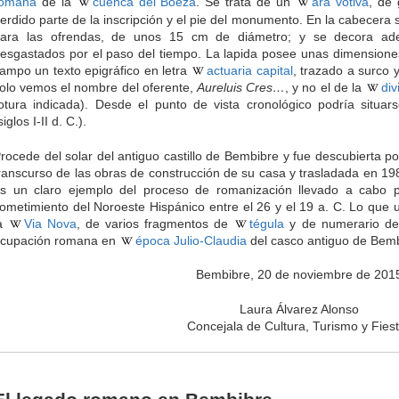
romana
de la
cuenca del Boeza
. Se trata de un
ara votiva
, de 
erdido parte de la inscripción y el pie del monumento. En la cabecer
ara las ofrendas, de unos 15 cm de diámetro; y se decora 
esgastados por el paso del tiempo. La lapida posee unas dimensione
ampo un texto epigráfico en letra
actuaria capital
, trazado a surco 
olo vemos el nombre del oferente,
Aureluis Cres…
, y no el de la
div
otura indicada). Desde el punto de vista cronológico podría situ
siglos I-II d. C.).
rocede del solar del antiguo castillo de Bembibre y fue descubierta 
ranscurso de las obras de construcción de su casa y trasladada en 1
s un claro ejemplo del proceso de romanización llevado a cabo 
ometimiento del Noroeste Hispánico entre el 26 y el 19 a. C. Lo que 
la
Via Nova
, de varios fragmentos de
tégula
y de numerario del
cupación romana en
época Julio-Claudia
del casco antiguo de Bemb
Bembibre, 20 de noviembre de 201
Laura Álvarez Alonso
Concejala de Cultura, Turismo y Fies