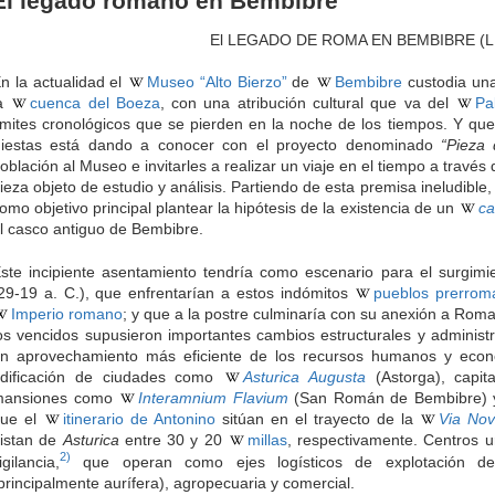
El legado romano en Bembibre
El LEGADO DE ROMA EN BEMBIBRE (
n la actualidad el
Museo “Alto Bierzo”
de
Bembibre
custodia una
la
cuenca del Boeza
, con una atribución cultural que va del
Pal
ímites cronológicos que se pierden en la noche de los tiempos. Y que
iestas está dando a conocer con el proyecto denominado
“Pieza
oblación al Museo e invitarles a realizar un viaje en el tiempo a través 
ieza objeto de estudio y análisis. Partiendo de esta premisa ineludible,
omo objetivo principal plantear la hipótesis de la existencia de un
ca
l casco antiguo de Bembibre.
ste incipiente asentamiento tendría como escenario para el surgimi
29-19 a. C.), que enfrentarían a estos indómitos
pueblos prerrom
Imperio romano
; y que a la postre culminaría con su anexión a Rom
os vencidos supusieron importantes cambios estructurales y administra
n aprovechamiento más eficiente de los recursos humanos y econ
dificación de ciudades como
Asturica Augusta
(Astorga), capit
mansiones como
Interamnium Flavium
(San Román de Bembibre)
ue el
itinerario de Antonino
sitúan en el trayecto de la
Via No
istan de
Asturica
entre 30 y 20
millas
, respectivamente. Centros 
2)
igilancia,
que operan como ejes logísticos de explotación de
principalmente aurífera), agropecuaria y comercial.