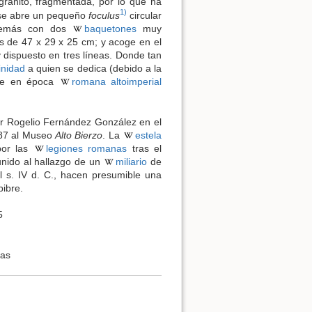
granito, fragmentada, por lo que ha
1)
a se abre un pequeño
foculus
circular
además con dos
baquetones
muy
s de 47 x 29 x 25 cm; y acoge en el
y dispuesto en tres líneas. Donde tan
inidad
a quien se dedica (debido a la
arse en época
romana altoimperial
por Rogelio Fernández González en el
987 al Museo
Alto Bierzo
. La
estela
por las
legiones romanas
tras el
unido al hallazgo de un
miliario
de
 s. IV d. C., hacen presumible una
ibre.
5
tas