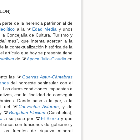
LEÓN)
 parte de la herencia patrimonial de
eolítico
a la
Edad Media
y unos
 la Concejalía de Cultura, Turismo y
 del mes”
, que intenta acercar a la
de la contextualización histórica de la
 el artículo que hoy se presenta tiene
stellum
de
época Julio-Claudia
en
ento las
Guerras Astur-Cántabras
anos
del noroeste peninsular con el
a. Las duras condiciones impuestas a
tivos, con la finalidad de conseguir
ómicos. Dando paso a la par, a la
al del
Conventus Asturum
; y de
 y
Bergidum Flavium
(Cacabelos),
va
a su paso por
El Bierzo
y que
urbanos con funciones de gobierno y
 las fuentes de riqueza mineral