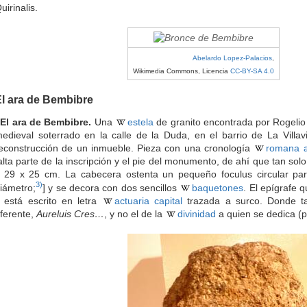
uirinalis.
Abelardo Lopez-Palacios
,
Wikimedia Commons, Licencia
CC-BY-SA 4.0
l ara de Bembibre
 El ara de Bembibre.
Una
estela
de granito encontrada por Rogeli
edieval soterrado en la calle de la Duda, en el barrio de La Villa
econstrucción de un inmueble. Pieza con una cronología
romana a
alta parte de la inscripción y el pie del monumento, de ahí que tan sol
 29 x 25 cm. La cabecera ostenta un pequeño foculus circular pa
3)
iámetro;
] y se decora con dos sencillos
baquetones
. El epígrafe 
 está escrito en letra
actuaria capital
trazada a surco. Donde ta
ferente,
Aureluis Cres…
, y no el de la
divinidad
a quien se dedica (p