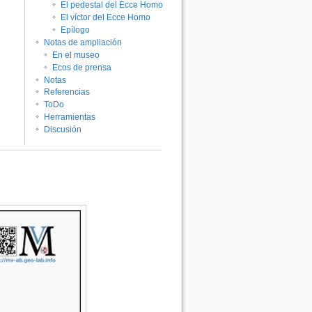
El pedestal del Ecce Homo
El víctor del Ecce Homo
Epílogo
Notas de ampliación
En el museo
Ecos de prensa
Notas
Referencias
ToDo
Herramientas
Volver arriba
Discusión
Enlaces a esta página
Revisiones antiguas