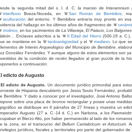
esde la segunda mitad del s. I. d. C.
la mansio de Interamnium 
interfluvio
Boeza-Noceda, en
San Román de Bembibre
, ma
aculturación
del entorno. Y Bembibre entraría muy pronto en esa
videncia del hallazgo en los últimos años de
fragmentos de
cerámi
molinos
, en los yacimientos de
La Villavieja
,
El Palacio
,
Los Balgones
aleón
… Enclaves adscritos a la
II Edad del Hierro
(500-19 a. C.),
ue se mantiene en la
tardoantigüedad
y el
medievo
. Lo que se
lementos de Interés Arqueológico del Municipio de Bembibre
, elabor
uz González Fernández. Y aunque alguno de estos elementos son ya 
nvestidos de la condición de recién llegados al gran puzzle de la h
xponerlos a continuación:
l edicto de Augusto
 El edicto de Augusto.
Un documento jurídico primordial para estu
oroeste de Hispania descubierto por Jesús Souto Fernández, probab
e Bembibre. Y dado a conocer por el investigador, José Antonio Balb
ispone sobre una placa de bronce rectangular y posee unas medidas
pigráfico se distribuye en 4 párrafos de 27 líneas y muestra un edic
mperador Augusto (27 a. C.-14 d. C.) en Narbona, a los
Paemeiobr
cupaban el Bierzo Alto, por haber permanecido al lado de los romano
e la zona, en el transcurso del
Bellum Cantabricum et Asturicum
. A
rivilegios jurídicos, fiscales y territoriales por parte del gobernador de