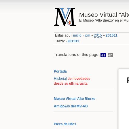
Museo Virtual "Alt
El Museo “Alto Bierzo” en el M
Estás aquí:
inicio
»
pm
»
2015
»
201511
Traza:
201511
•
Translations of this page:
es
en
Portada
Historial
de novedades
desde su última visita
Museo Virtual Alto Bierzo
Amigo@s del MV-AB
Pieza del Mes