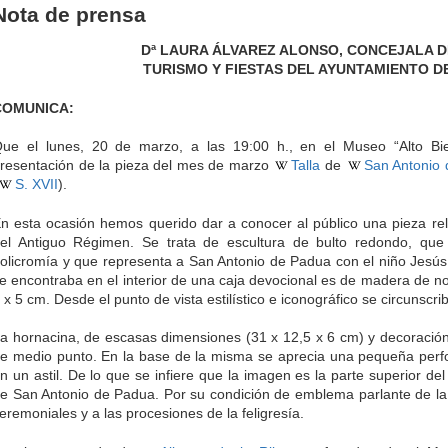
Nota de prensa
Dª LAURA ÁLVAREZ ALONSO, CONCEJALA D
TURISMO Y FIESTAS DEL AYUNTAMIENTO D
COMUNICA:
ue el lunes, 20 de marzo, a las 19:00 h., en el Museo “Alto Bie
resentación de la pieza del mes de marzo
Talla
de
San Antonio
S. XVII
).
n esta ocasión hemos querido dar a conocer al público una pieza rel
el Antiguo Régimen. Se trata de escultura de bulto redondo, que
olicromía y que representa a San Antonio de Padua con el niño Jesús 
e encontraba en el interior de una caja devocional es de madera de 
 x 5 cm. Desde el punto de vista estilístico e iconográfico se circunscri
a hornacina, de escasas dimensiones (31 x 12,5 x 6 cm) y decoració
e medio punto. En la base de la misma se aprecia una pequeña perfor
n un astil. De lo que se infiere que la imagen es la parte superior d
e San Antonio de Padua. Por su condición de emblema parlante de la 
eremoniales y a las procesiones de la feligresía.