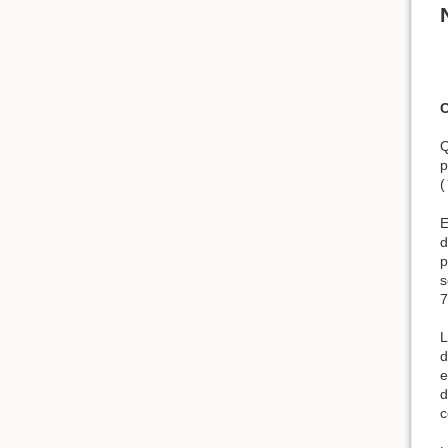
Q
p
(
E
d
p
s
7
L
d
e
d
c