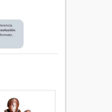
ferencia
esolución
.
 formato,