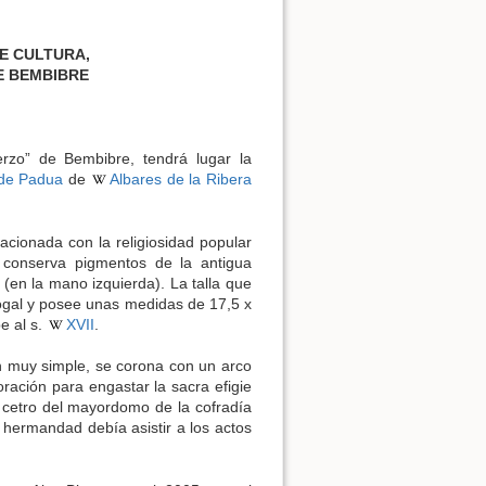
E CULTURA,
E BEMBIBRE
rzo” de Bembibre, tendrá lugar la
 de Padua
de
Albares de la Ribera
acionada con la religiosidad popular
 conserva pigmentos de la antigua
(en la mano izquierda). La talla que
nogal y posee unas medidas de 17,5 x
be al s.
XVII
.
n muy simple, se corona con un arco
ación para engastar la sacra efigie
el cetro del mayordomo de la cofradía
hermandad debía asistir a los actos