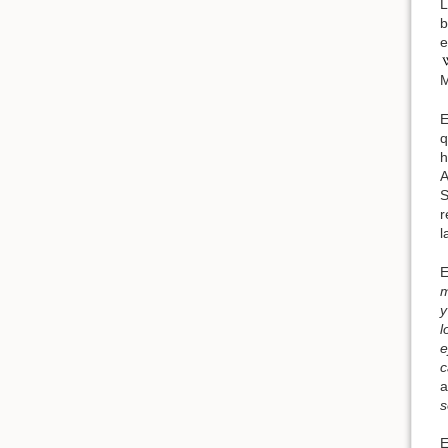
L
b
e
M
E
q
h
A
S
r
l
E
m
y
l
e
c
a
s
E