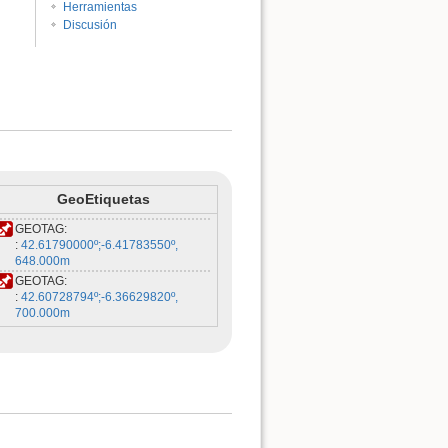
Herramientas
Discusión
Volver arriba
GeoEtiquetas
GEOTAG:
:
42.61790000º
;
-6.41783550º
,
648.000m
GEOTAG:
:
42.60728794º
;
-6.36629820º
,
700.000m
Enlaces a esta página
Revisiones antiguas