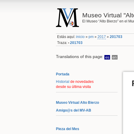
Museo Virtual "Alt
El Museo “Alto Bierzo” en el M
Estás aquí:
inicio
»
pm
»
2017
»
201703
Traza:
201703
•
Translations of this page:
es
en
Portada
Historial
de novedades
desde su última visita
Museo Virtual Alto Bierzo
Amigo@s del MV-AB
Pieza del Mes