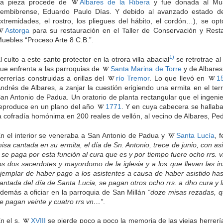
a pieza procede de
Albares de la Ribera
y fue donada al Mus
embibrense, Eduardo Paulo Días. Y debido al avanzado estado de
xtremidades, el rostro, los pliegues del hábito, el cordón…), se opt
Astorga
para su restauración en el Taller de Conservación y Rest
uebles “Proceso Arte 8 C.B.”.
1)
l culto a este santo protector en la otrora villa abacial
se retrotrae al 
ue enfrenta a las parroquias de
Santa Marina de Torre
y de Albares
errerías construidas a orillas del
río Tremor
. Lo que llevó en
1
ndrés de Albares, a zanjar la cuestión erigiendo una ermita en el terr
an Antonio de Padua. Un oratorio de planta rectangular que el ingenie
eproduce en un plano del año
1771
. Y en cuya cabecera se hallaba 
a cofradía homónima en 200 reales de vellón, al vecino de Albares, Ped
n el interior se veneraba a San Antonio de Padua y
Santa Lucía
, 
isa cantada en su ermita, el día de Sn. Antonio, trece de junio, con as
 se paga por esta función al cura que es y por tiempo fuere ocho rrs.
os dos sacerdotes y mayordomo de la iglesia y a los que llevan las i
jemplar de haber pago a los asistentes a causa de haber asistido ha
antada del día de Santa Lucia, se pagan otros ocho rrs. a dho cura y 
demás a oficiar en la parroquia de San Millán
“doze misas rezadas, q
e pagan veinte y cuatro rrs vn…”
.
n el s.
XVIII
se pierde poco a poco la memoria de las viejas herrer