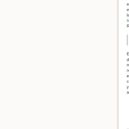
e
e
l
I
R
E
d
m
r
e
c
y
a