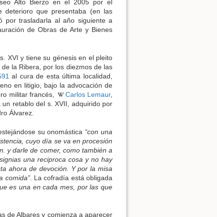
eo Alto Bierzo en el 2005 por el
 deterioro que presentaba (en las
ó por trasladarla al año siguiente a
auración de Obras de Arte y Bienes
s. XVI y tiene su génesis en el pleito
 de la Ribera, por los diezmos de las
591
al cura de esta última localidad,
eno en litigio, bajo la advocación de
ro militar francés,
Carlos Lemaur
,
un retablo del s. XVII, adquirido por
ro Álvarez.
festejándose su onomástica
“con una
istencia, cuyo día se va en procesión
 vn. y darle de comer, como también a
nsignias una reciproca cosa y no hay
sta ahora de devoción. Y por la misa
la comida”
. La cofradía está obligada
ue es una en cada mes, por las que
ías de Albares y comienza a aparecer