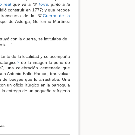
o real
que va a
Torre
, junto a la
idió construir en 1777; y que recoge
l transcurso de la
Guerra de la
spo de Astorga, Guillermo Martínez
ruyó con la guerra, se intitulaba de
esia…”.
rtante de la localidad y se acompaña
2)
matúrgico
de la imagen lo pone de
s”, una celebración centenaria que
uda Antonio Balín Ramos, tras volcar
ja de bueyes que lo arrastraba. Una
on un oficio litúrgico en la parroquia
n la entrega de un pequeño refrigerio
tas