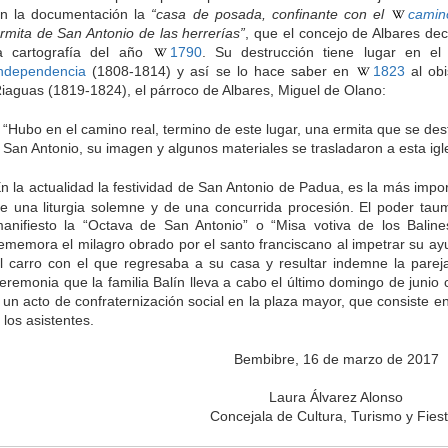
n la documentación la
“casa de posada, confinante con el
camin
rmita de San Antonio de las herrerías”
, que el concejo de Albares dec
a cartografía del año
1790
. Su destrucción tiene lugar en e
ndependencia
(1808-1814) y así se lo hace saber en
1823
al obi
iaguas (1819-1824), el párroco de Albares, Miguel de Olano:
“Hubo en el camino real, termino de este lugar, una ermita que se dest
San Antonio, su imagen y algunos materiales se trasladaron a esta igl
n la actualidad la festividad de San Antonio de Padua, es la más impo
e una liturgia solemne y de una concurrida procesión. El poder tau
anifiesto la “Octava de San Antonio” o “Misa votiva de los Baline
ememora el milagro obrado por el santo franciscano al impetrar su ay
l carro con el que regresaba a su casa y resultar indemne la pare
eremonia que la familia Balín lleva a cabo el último domingo de junio c
 un acto de confraternización social en la plaza mayor, que consiste e
 los asistentes.
Bembibre, 16 de marzo de 2017
Laura Álvarez Alonso
Concejala de Cultura, Turismo y Fies