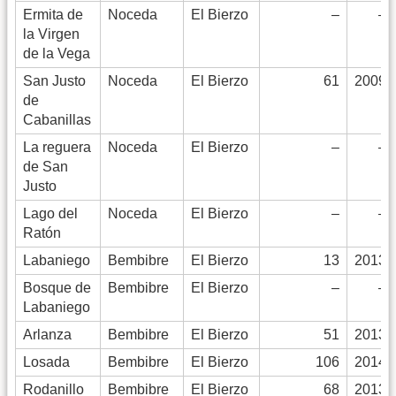
Ermita de
Noceda
El Bierzo
–
–
la Virgen
de la Vega
San Justo
Noceda
El Bierzo
61
2009
de
Cabanillas
La reguera
Noceda
El Bierzo
–
–
de San
Justo
Lago del
Noceda
El Bierzo
–
–
Ratón
Labaniego
Bembibre
El Bierzo
13
2013
Bosque de
Bembibre
El Bierzo
–
–
Labaniego
Arlanza
Bembibre
El Bierzo
51
2013
Losada
Bembibre
El Bierzo
106
2014
Rodanillo
Bembibre
El Bierzo
68
2013