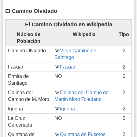
El Camino Olvidado
El Camino Olvidado en Wikipedia
Núcleo de
Wikipedia
Tipo
Población
Camino Olvidado
Viejo Camino de
2
Santiago
Fasgar
Fasgar
2
Ermita de
NO
0
Santiago
Colinas del
Colinas del Campo de
2
Campo de M. Moro
Martín Moro Toledano
Igüeña
Igüeña
2
La Cruz
NO
0
Cercenada
Quintana de
Quintana de Fuseros
2