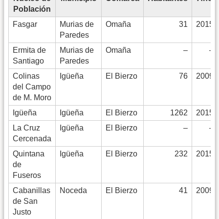
Población
Fasgar
Murias de
Omaña
31
2015
Paredes
Ermita de
Murias de
Omaña
–
–
Santiago
Paredes
Colinas
Igüeña
El Bierzo
76
2009
del Campo
de M. Moro
Igüeña
Igüeña
El Bierzo
1262
2015
La Cruz
Igüeña
El Bierzo
–
–
Cercenada
Quintana
Igüeña
El Bierzo
232
2015
de
Fuseros
Cabanillas
Noceda
El Bierzo
41
2009
de San
Justo