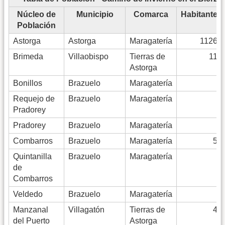
Núcleo de
Municipio
Comarca
Habitantes
Población
Astorga
Astorga
Maragatería
11264
Brimeda
Villaobispo
Tierras de
114
Astorga
Bonillos
Brazuelo
Maragatería
9
Requejo de
Brazuelo
Maragatería
–
Pradorey
Pradorey
Brazuelo
Maragatería
–
Combarros
Brazuelo
Maragatería
59
Quintanilla
Brazuelo
Maragatería
–
de
Combarros
Veldedo
Brazuelo
Maragatería
–
Manzanal
Villagatón
Tierras de
44
del Puerto
Astorga