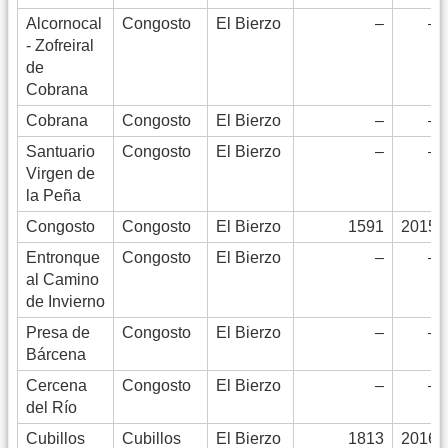
Alcornocal
Congosto
El Bierzo
–
–
- Zofreiral
de
Cobrana
Cobrana
Congosto
El Bierzo
–
–
Santuario
Congosto
El Bierzo
–
–
Virgen de
la Peña
Congosto
Congosto
El Bierzo
1591
2015
Entronque
Congosto
El Bierzo
–
–
al Camino
de Invierno
Presa de
Congosto
El Bierzo
–
–
Bárcena
Cercena
Congosto
El Bierzo
–
–
del Río
Cubillos
Cubillos
El Bierzo
1813
2016