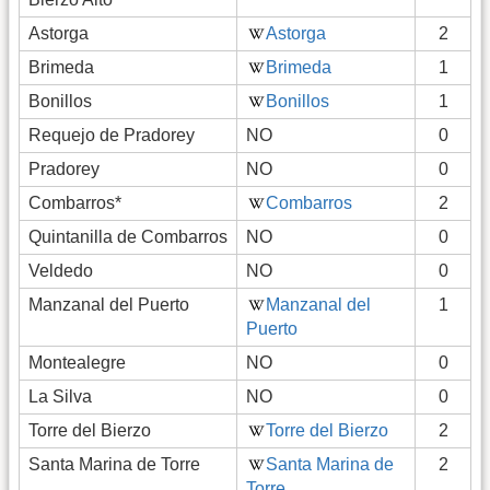
Astorga
Astorga
2
Brimeda
Brimeda
1
Bonillos
Bonillos
1
Requejo de Pradorey
NO
0
Pradorey
NO
0
Combarros*
Combarros
2
Quintanilla de Combarros
NO
0
Veldedo
NO
0
Manzanal del Puerto
Manzanal del
1
Puerto
Montealegre
NO
0
La Silva
NO
0
Torre del Bierzo
Torre del Bierzo
2
Santa Marina de Torre
Santa Marina de
2
Torre