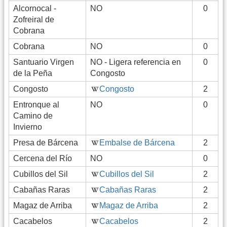
Alcornocal -
NO
0
Zofreiral de
Cobrana
Cobrana
NO
0
Santuario Virgen
NO - Ligera referencia en
0
de la Peña
Congosto
Congosto
Congosto
2
Entronque al
NO
0
Camino de
Invierno
Presa de Bárcena
Embalse de Bárcena
2
Cercena del Río
NO
0
Cubillos del Sil
Cubillos del Sil
2
Cabañas Raras
Cabañas Raras
2
Magaz de Arriba
Magaz de Arriba
2
Cacabelos
Cacabelos
2