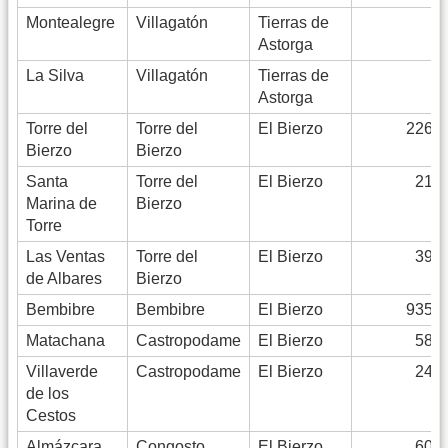
Montealegre
Villagatón
Tierras de
–
Astorga
La Silva
Villagatón
Tierras de
–
Astorga
Torre del
Torre del
El Bierzo
2265
Bierzo
Bierzo
Santa
Torre del
El Bierzo
213
Marina de
Bierzo
Torre
Las Ventas
Torre del
El Bierzo
393
de Albares
Bierzo
Bembibre
Bembibre
El Bierzo
9356
Matachana
Castropodame
El Bierzo
582
Villaverde
Castropodame
El Bierzo
242
de los
Cestos
Almázcara
Congosto
El Bierzo
601