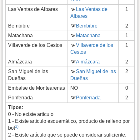
Las Ventas de Albares
Las Ventas de
1
Albares
Bembibre
Bembibre
2
Matachana
Matachana
1
Villaverde de los Cestos
Villaverde de los
1
Cestos
Almázcara
Almázcara
2
San Miguel de las
San Miguel de las
2
Dueñas
Dueñas
Embalse de Montearenas
NO
0
Ponferrada
Ponferrada
2
Tipos:
0 - No existe artículo
1 - Existe artículo esquemático, producto de relleno por
3)
bot
2 - Existe artículo que se puede considerar suficiente,