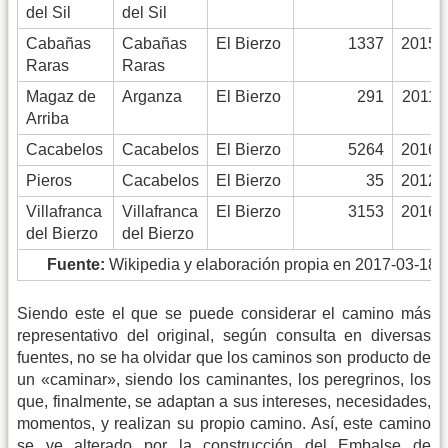
del Sil
del Sil
Cabañas
Cabañas
El Bierzo
1337
2015
Raras
Raras
Magaz de
Arganza
El Bierzo
291
2011
Arriba
Cacabelos
Cacabelos
El Bierzo
5264
2016
Pieros
Cacabelos
El Bierzo
35
2012
Villafranca
Villafranca
El Bierzo
3153
2016
del Bierzo
del Bierzo
Fuente:
Wikipedia y elaboración propia en 2017-03-18
Siendo este el que se puede considerar el camino más
representativo del original, según consulta en diversas
fuentes, no se ha olvidar que los caminos son producto de
un «caminar», siendo los caminantes, los peregrinos, los
que, finalmente, se adaptan a sus intereses, necesidades,
momentos, y realizan su propio camino. Así, este camino
se ve alterado por la construcción del Embalse de